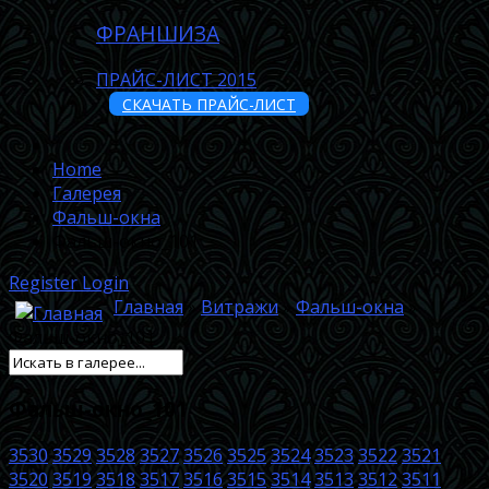
ФРАНШИЗА
ПРАЙС-ЛИСТ 2015
СКАЧАТЬ ПРАЙС-ЛИСТ
Home
Галерея
Фальш-окна
Фальш-окно_101
Register
Login
Главная
»
Витражи
»
Фальш-окна
»
Фальш-окно_101
Фальш-окно_101
3530
3529
3528
3527
3526
3525
3524
3523
3522
3521
3520
3519
3518
3517
3516
3515
3514
3513
3512
3511