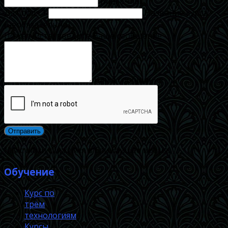
Ваш E-mail
Для поля 1
Название курса
(необязательно)
Пожалуйста, введите Ваше сообщение
Ваше сообщение
Мы с вами свяжемся в ближайшее время.
Обучение
Курс по
трём
технологиям
Курсы,