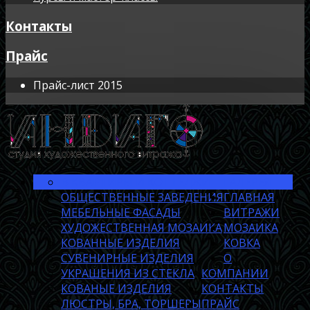
Контакты
Прайс
Прайс-лист 2015
В КВАРТИРЫ И КОТТЕДЖИ
ГАЛЕРЕЯ
ОБЩЕСТВЕННЫЕ ЗАВЕДЕНИЯ
ГЛАВНАЯ
МЕБЕЛЬНЫЕ ФАСАДЫ
ВИТРАЖИ
ХУДОЖЕСТВЕННАЯ МОЗАИКА
МОЗАИКА
КОВАННЫЕ ИЗДЕЛИЯ
КОВКА
СУВЕНИРНЫЕ ИЗДЕЛИЯ
О
УКРАШЕНИЯ ИЗ СТЕКЛА
КОМПАНИИ
КОВАНЫЕ ИЗДЕЛИЯ
КОНТАКТЫ
ЛЮСТРЫ, БРА, ТОРШЕРЫ
ПРАЙС