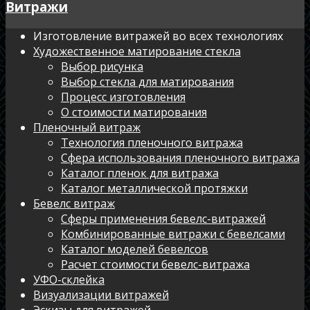
Витражи
Изготовление витражей во всех технологиях
Художественное матирование стекла
Выбор рисунка
Выбор стекла для матирования
Процесс изготовления
О стоимости матирования
Пленочный витраж
Технология пленочного витража
Сфера использования пленочного витража
Каталог пленок для витража
Каталог металлической протяжки
Бевелс витраж
Сферы применения бевелс-витражей
Комбинированные витражи с бевелсами
Каталог моделей бевелсов
Расчет стоимости бевелс-витража
УФО-склейка
Визуализации витражей
Эскизы для витражей