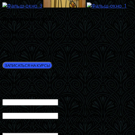
Информация о фото
Описание
Заливной витраж в окно с подсветкой
Общее количество фотографий во всех категориях:
3,572
ЗАПИСАТЬСЯ НА КУРСЫ
Форма для записи на витражные курсы и мастер-
классы
Пожалуйста, введите Ваше имя
Ваше имя
Пожалуйста, введите Ваш номер телефона
Ваш номер телефона
Пожалуйста, введите Ваш адрес электронной
почты
Ошибка в адресе почты