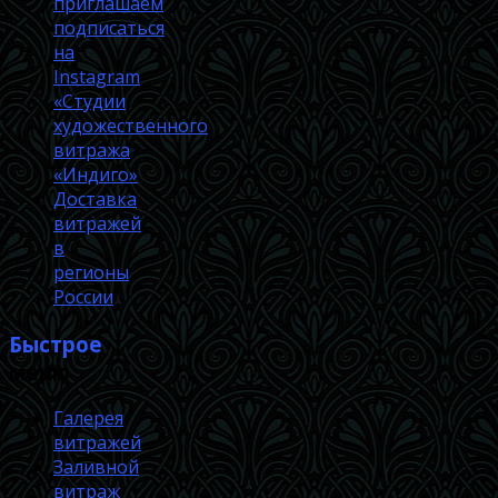
приглашаем
подписаться
на
Instagram
«Студии
художественного
витража
«Индиго»
Доставка
витражей
в
регионы
России
Быстрое
меню
Галерея
витражей
Заливной
витраж