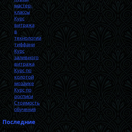
мастер-
классы
Курс
витража
в
технологии
тиффани
Курс
заливного
витража
Курс по
колотой
мозаике
Курс по
росписи
Стоимость
обучения
Последние
Новости