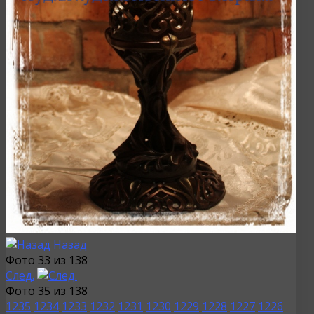
Назад
Фото 33 из 138
След.
Фото 35 из 138
1235
1234
1233
1232
1231
1230
1229
1228
1227
1226