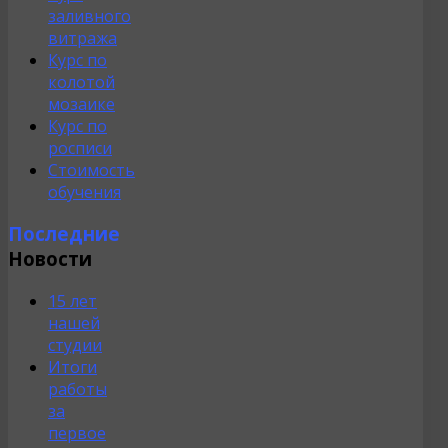
заливного
витража
Курс по
колотой
мозаике
Курс по
росписи
Стоимость
обучения
Последние
Новости
15 лет
нашей
студии
Итоги
работы
за
первое