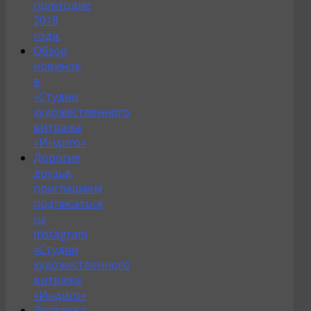
полугодие
2018
года.
Обзор
новинок
в
«Студии
художественного
витража
«Индиго»
Дорогие
друзья,
приглашаем
подписаться
на
Instagram
«Студии
художественного
витража
«Индиго»
Доставка