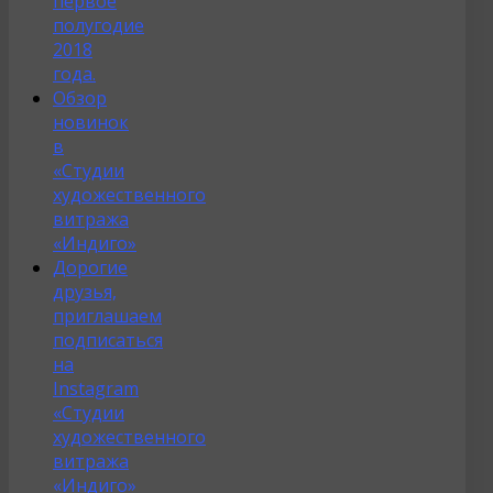
первое
полугодие
2018
года.
Обзор
новинок
в
«Студии
художественного
витража
«Индиго»
Дорогие
друзья,
приглашаем
подписаться
на
Instagram
«Студии
художественного
витража
«Индиго»