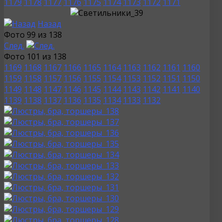
1179
1178
1177
1176
1175
1174
1173
1172
1171
Назад
Фото 99 из 138
След.
Фото 101 из 138
1169
1168
1167
1166
1165
1164
1163
1162
1161
1160
1159
1158
1157
1156
1155
1154
1153
1152
1151
1150
1149
1148
1147
1146
1145
1144
1143
1142
1141
1140
1139
1138
1137
1136
1135
1134
1133
1132