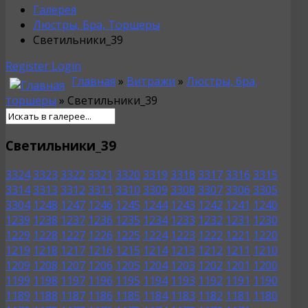
Галерея
Люстры, Бра, Торшеры
Светильники_39
Register
Login
Главная
»
Витражи
»
Люстры, бра,
торшеры
» Светильники_39
Светильники_39
3324
3323
3322
3321
3320
3319
3318
3317
3316
3315
3314
3313
3312
3311
3310
3309
3308
3307
3306
3305
3304
1248
1247
1246
1245
1244
1243
1242
1241
1240
1239
1238
1237
1236
1235
1234
1233
1232
1231
1230
1229
1228
1227
1226
1225
1224
1223
1222
1221
1220
1219
1218
1217
1216
1215
1214
1213
1212
1211
1210
1209
1208
1207
1206
1205
1204
1203
1202
1201
1200
1199
1198
1197
1196
1195
1194
1193
1192
1191
1190
1189
1188
1187
1186
1185
1184
1183
1182
1181
1180