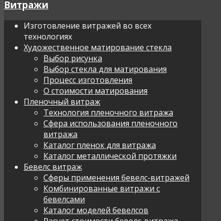
Витражи
Изготовление витражей во всех
технологиях
Художественное матирование стекла
Выбор рисунка
Выбор стекла для матирования
Процесс изготовления
О стоимости матирования
Пленочный витраж
Технология пленочного витража
Сфера использования пленочного
витража
Каталог пленок для витража
Каталог металлической протяжки
Бевелс витраж
Сферы применения бевелс-витражей
Комбинированные витражи с
бевелсами
Каталог моделей бевелсов
Расчет стоимости бевелс-витража