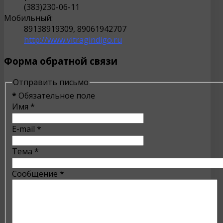
(383)230-06-11
Мобильный:
89138919309, 89061942707
http://www.vitragindigo.ru
Форма обратной связи
Отправить письмо
*
Обязательное поле
Имя
*
E-mail
*
Тема
*
Сообщение
*