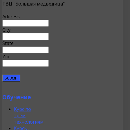
ТВЦ "Большая медведица"
Address:
City:
State:
Zip:
Обучение
Курс по
трём
технологиям
Курсы,