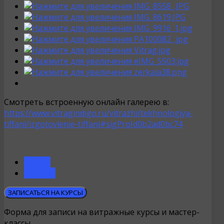
Смотреть встроенную онлайн галерею в:
https://www.vitragindigo.ru/vitrazhi/tekhnologiya-
tiffani/izgotovlenie-tiffani#sigProId0b2ad0bc74
НАЗАД
ВПЕРЁД
ЗАПИСАТЬСЯ НА КУРСЫ
Форма для записи на витражные курсы и мастер-
классы