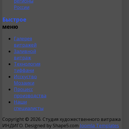
регионы
России
Быстрое
меню
Галерея
витражей
Заливной
витраж
Технология
тиффани
Исскуство
Мозаики
Процесс
производства
Наши
специалисты
Copyright © 2026. Студия художественного витража
ИНДИГО. Designed by Shape5.com
Joomla Templates