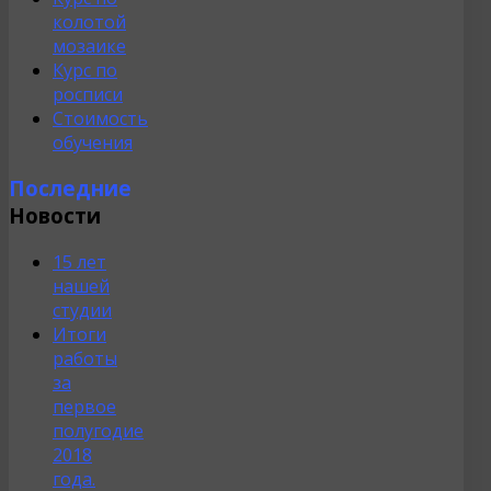
колотой
мозаике
Курс по
росписи
Стоимость
обучения
Последние
Новости
15 лет
нашей
студии
Итоги
работы
за
первое
полугодие
2018
года.