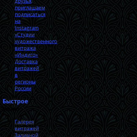
друзья,
приглашаем
подписаться
на
Instagram
«Студии
художественного
витража
«Индиго»
Доставка
витражей
в
регионы
России
Быстрое
меню
Галерея
витражей
Заливной