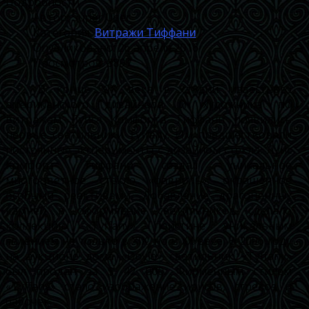
Подробности
Автор:
Super User
Категория:
Витражи Тиффани
Опубликовано: 26 апреля 2016
Просмотров: 8897
В конце XIX века в студии известного
американского дизайнера и художника по
витражам Луиса Комфорта Тиффани появились
первые светильники Tyffany. Им предшествовали
постоянные эксперименты с дизайном стекла. Луис
Комфорт Тиффани создал уникальное
многоцветное стекло «фавриль», окрашенное
особыми реактивами. Добавление драгоценных
камней в оформление светильников сделало
коллекцию «Tyffany» поистине уникальным
явлением не только в XIX, но и XX веке. В 2006 году
на аукционе дома «Doyle» светильник «Tyffany»
был продан за $ 42 000. Фирменным стилем
«Tyffany» стало изображение ирисов, стрекоз и
бабочек.