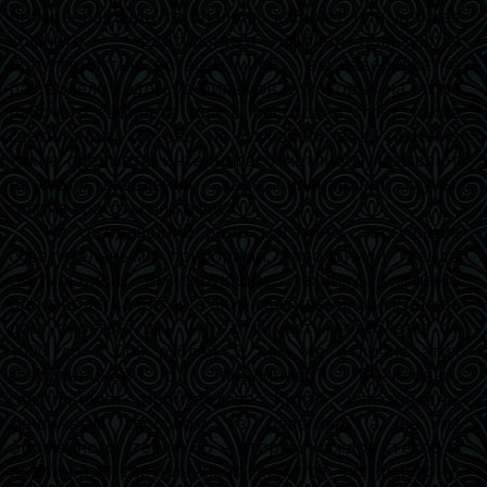
интерьера, будь то спальня, кабинет или детская
комната. Светильники тиффани пользуются
популярностью во всем мире, - вы наверняка не
раз видели кадры из фильмов, в которых на столе
рабочего кабинета или в ресторане стоят такие
светильники. И это не случайно, ведь именно
такие предметы интерьера отчётливо указывают
на статус заведения – кафе, биллиардной, сауны,
салона красоты или офиса.
На сегодняшний день магазины, торгующие
осветительными приборами, заполонили псевдо
светильники, имитирующие технику тиффани,
производства Китай. Такие светильники искушают
доступностью цен и их стоимость колеблется от
1000 до 3 000 рублей. В чем же отличие этих
светильников от подлинных? Во–первых,
светильники производсва Китай изготовлены
машинным способом из пластика, а не из
фирменного стекла. Во – вторых, каждое стекло в
подлинных светильниках режется по шаблону,