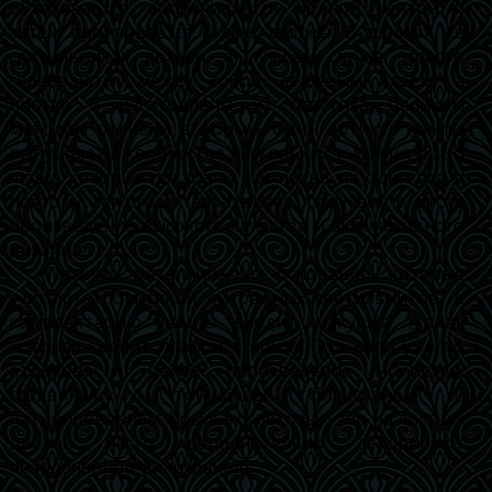
обтачивается, оборачивается медной лентой и
затем пропаивается с двух сторон. В данных же
светильниках детали, в лучшем случае, просто
склеиваются между собой дешёвым клеем, а
иногда и изготовлены из пластика целиком
методом отливки в формы. Один артикул лампы
выпускают в количестве нескольких тысяч штук. Но
люди, которые покупают лампы не на один год и
поэтому те, кто их заказывает, получает в итоге
произведение высокого качества и эксклюзивного
дизайна.
Помимо металлических оснований, которые
считаются классикой витражных светильников, в
комплектацию лампы входит макушка (капа),
которая крепит плафон к ножке. Эта капа уже по
отдельности целое произведение искусства,
созданная с тончайшей филигранью и
патинированием. Крылья стрекозы, узор на листьях
цветов часто дополнительно декорируют
позолоченной филигранью.