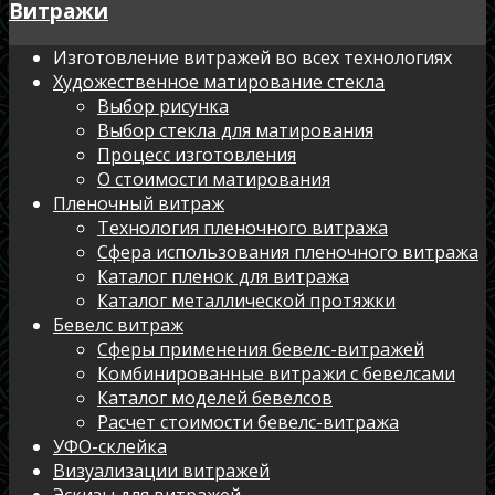
Витражи
Изготовление витражей во всех технологиях
Художественное матирование стекла
Выбор рисунка
Выбор стекла для матирования
Процесс изготовления
О стоимости матирования
Пленочный витраж
Технология пленочного витража
Сфера использования пленочного витража
Каталог пленок для витража
Каталог металлической протяжки
Бевелс витраж
Сферы применения бевелс-витражей
Комбинированные витражи с бевелсами
Каталог моделей бевелсов
Расчет стоимости бевелс-витража
УФО-склейка
Визуализации витражей
Эскизы для витражей