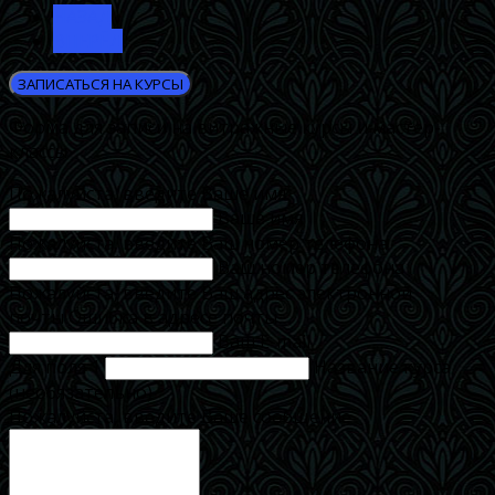
НАЗАД
ВПЕРЁД
ЗАПИСАТЬСЯ НА КУРСЫ
Форма для записи на витражные курсы и мастер-
классы
Пожалуйста, введите Ваше имя
Ваше имя
Пожалуйста, введите Ваш номер телефона
Ваш номер телефона
Пожалуйста, введите Ваш адрес электронной
почты
Ошибка в адресе почты
Ваш E-mail
Для поля 1
Название курса
(необязательно)
Пожалуйста, введите Ваше сообщение