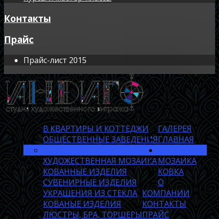
Контакты
Прайс
Прайс-лист 2015
В КВАРТИРЫ И КОТТЕДЖИ
ГАЛЕРЕЯ
ОБЩЕСТВЕННЫЕ ЗАВЕДЕНИЯ
ГЛАВНАЯ
МЕБЕЛЬНЫЕ ФАСАДЫ
ВИТРАЖИ
ХУДОЖЕСТВЕННАЯ МОЗАИКА
МОЗАИКА
КОВАННЫЕ ИЗДЕЛИЯ
КОВКА
СУВЕНИРНЫЕ ИЗДЕЛИЯ
О
УКРАШЕНИЯ ИЗ СТЕКЛА
КОМПАНИИ
КОВАНЫЕ ИЗДЕЛИЯ
КОНТАКТЫ
ЛЮСТРЫ, БРА, ТОРШЕРЫ
ПРАЙС