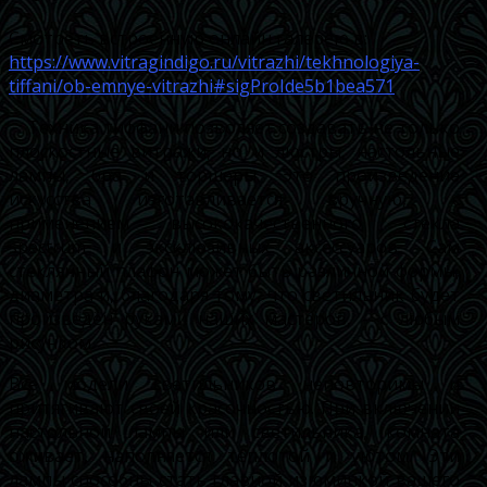
Смотреть встроенную онлайн галерею в:
https://www.vitragindigo.ru/vitrazhi/tekhnologiya-
tiffani/ob-emnye-vitrazhi#sigProIde5b1bea571
Техника тиффани позволяет создавать не только
плоскостные витражи, но и люстры, настольные
лампы, бра и торшеры. Это произведение
искусства изготавливается вручную, с
применением высококачественного стекла
spectrum и эксклюзивных аксессуаров. Сам
стеклянный плафон может быть различной формы,
диаметра и, благодаря тому, что светильник будет
произведён руками наших мастеров, - с любым
рисунком.
Все модели светильников неповторимы и
притягивают своей красочностью. При включении
настольной лампы или светильника, комната
оживает, наполняется теплотой и уютом. Эти
лампы способны стать главной изюминкой вашего