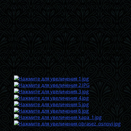
Фаворитом в изготовлении витражей техника
тиффани стала ещё потому, что она позволяет
изготавливать объёмные витражи, в которых
отдельные элементы витража сделаны выпуклыми
или вогнутыми. Стекло для заливного витража
можно вырезать только круглой, овальной,
прямоугольной или квадратной формы. Витражи
тиффани могут быть любой формы. Благодаря
этому создаются объёмные потолочные
светильники, торшеры, бра, вазы и витражное
обрамление колонн.