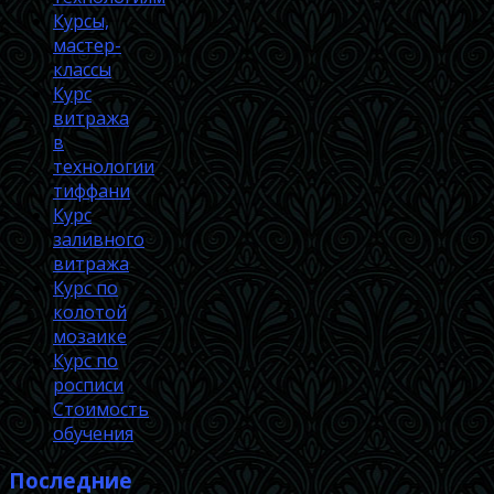
Курсы,
мастер-
классы
Курс
витража
в
технологии
тиффани
Курс
заливного
витража
Курс по
колотой
мозаике
Курс по
росписи
Стоимость
обучения
Последние