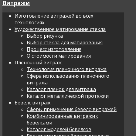
Витражи
Изготовление витражей во всех
технологиях
Художественное матирование стекла
Выбор рисунка
Выбор стекла для матирования
Процесс изготовления
О стоимости матирования
Пленочный витраж
Технология пленочного витража
Сфера использования пленочного
витража
Каталог пленок для витража
Каталог металлической протяжки
Бевелс витраж
Сферы применения бевелс-витражей
Комбинированные витражи с
бевелсами
Каталог моделей бевелсов
Расчет стоимости бевелс-витража