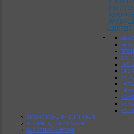
И МОНТ
ИЗГОТО
АЛЮМИН
РАСПАШ
ДВЕРЕЙ,
ВЫБО
ВЫБО
ПРОЦ
О СТ
ТЕХН
СФЕР
КАТА
КАТА
СФЕР
КОМБ
КАТА
РАСЧ
ВИЗУАЛИЗАЦИИ ВИТРАЖЕЙ
ЭСКИЗЫ ДЛЯ ВИТРАЖЕЙ
ЗАЛИВНОЙ ВИТРАЖ