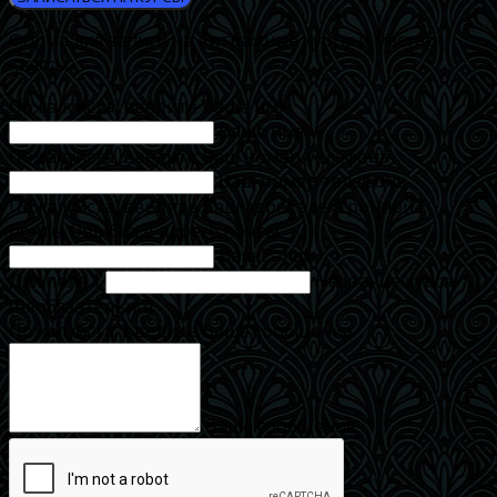
Форма для записи на витражные курсы и мастер-
классы
Пожалуйста, введите Ваше имя
Ваше имя
Пожалуйста, введите Ваш номер телефона
Ваш номер телефона
Пожалуйста, введите Ваш адрес электронной
почты
Ошибка в адресе почты
Ваш E-mail
Для поля 1
Название курса
(необязательно)
Пожалуйста, введите Ваше сообщение
Ваше сообщение