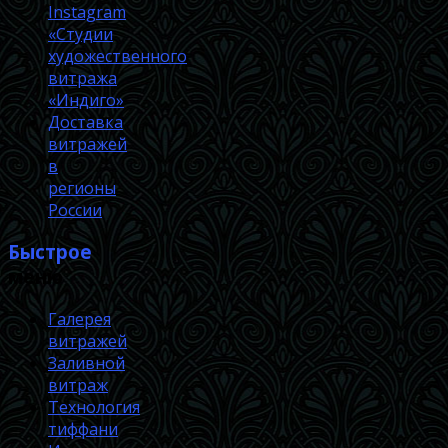
Instagram
«Студии
художественного
витража
«Индиго»
Доставка
витражей
в
регионы
России
Быстрое
меню
Галерея
витражей
Заливной
витраж
Технология
тиффани