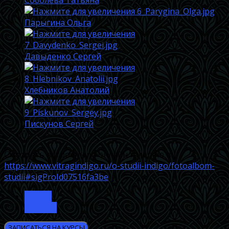
Соболева Татьяна
Парыгина Ольга
Давыденко Сергей
Хлебников Анатолий
Пискунов Сергей
Смотреть встроенную онлайн галерею в:
https://www.vitragindigo.ru/o-studii-indigo/fotoalbom-
studii#sigProId07516fa3be
НАЗАД
ВПЕРЁД
ЗАПИСАТЬСЯ НА КУРСЫ