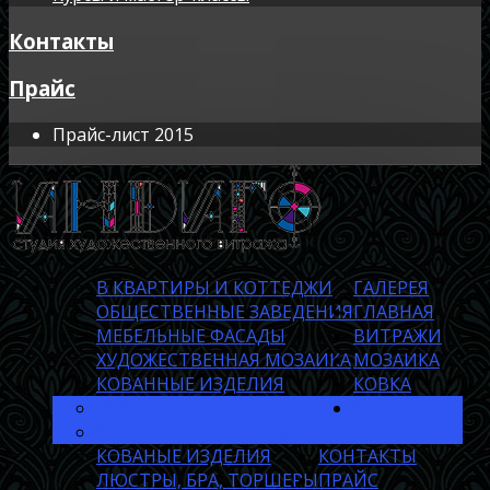
Контакты
Прайс
Прайс-лист 2015
В КВАРТИРЫ И КОТТЕДЖИ
ГАЛЕРЕЯ
ОБЩЕСТВЕННЫЕ ЗАВЕДЕНИЯ
ГЛАВНАЯ
МЕБЕЛЬНЫЕ ФАСАДЫ
ВИТРАЖИ
ХУДОЖЕСТВЕННАЯ МОЗАИКА
МОЗАИКА
КОВАННЫЕ ИЗДЕЛИЯ
КОВКА
СУВЕНИРНЫЕ ИЗДЕЛИЯ
О
УКРАШЕНИЯ ИЗ СТЕКЛА
КОМПАНИИ
КОВАНЫЕ ИЗДЕЛИЯ
КОНТАКТЫ
ЛЮСТРЫ, БРА, ТОРШЕРЫ
ПРАЙС