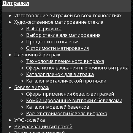
Витражи
Изготовление витражей во всех технологиях
Художественное матирование стекла
Выбор рисунка
Выбор стекла для матирования
Процесс изготовления
О стоимости матирования
Пленочный витраж
Технология пленочного витража
Сфера использования пленочного витража
Каталог пленок для витража
Каталог металлической протяжки
Бевелс витраж
Сферы применения бевелс-витражей
Комбинированные витражи с бевелсами
Каталог моделей бевелсов
Расчет стоимости бевелс-витража
УФО-склейка
Визуализации витражей
Эскизы для витражей